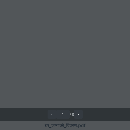
/
0
‹
›
घर_जग्गाको_विवरण.pdf