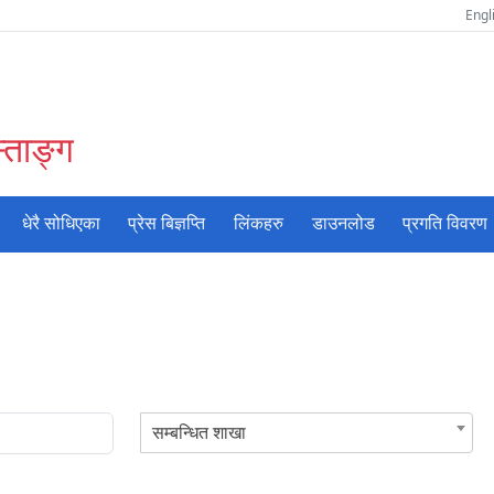
Engl
्ताङ्ग
धेरै सोधिएका
प्रेस बिज्ञप्ति
लिंकहरु
डाउनलोड
प्रगति विवरण
सम्बन्धित शाखा