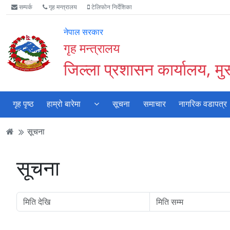
Accessibility
मुख्य
मुख्य
वेबसाइट
सम्पर्क
गृह मन्त्रालय
टेलिफोन निर्देशिका
Mode
सामाग्री
नेभिगेसन
खोजमा
सुरु
पढ्नुहाेस्
पढ्नुहाेस्
जानुहोस्
नेपाल सरकार
गर्नुहोस्
गृह मन्त्रालय
जिल्ला प्रशासन कार्यालय, मुस
गृह पृष्ठ
हाम्रो बारेमा
सूचना
समाचार
नागरिक वडापत्र
सूचना
सूचना