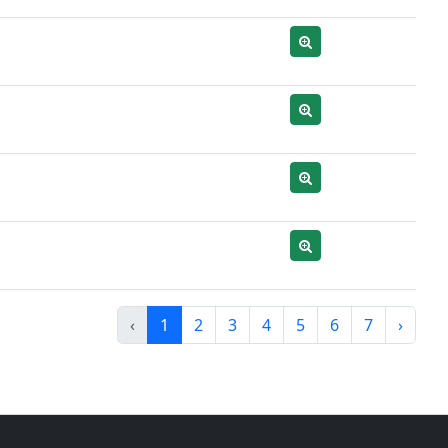
‹
1
2
3
4
5
6
7
›