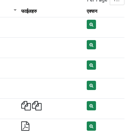
फाईलहरु
एक्सन