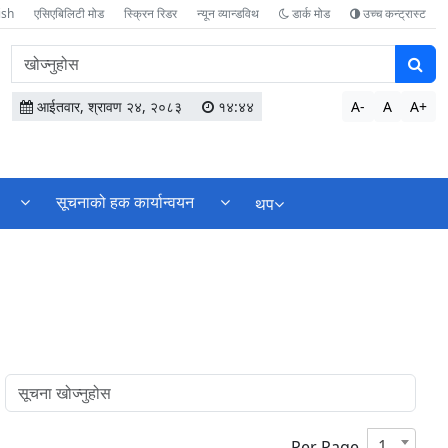
ish
एसिएबिलिटी मोड
स्क्रिन रिडर
न्यून व्यान्डविथ
डार्क मोड
उच्च कन्ट्रास्ट
वेबसाइटमा
सामग्री
खोज्नुहोस
आईतवार, श्रावण २४, २०८३
१४:४४
A-
A
A+
सूचनाको हक कार्यान्वयन
थप
10
Per Page