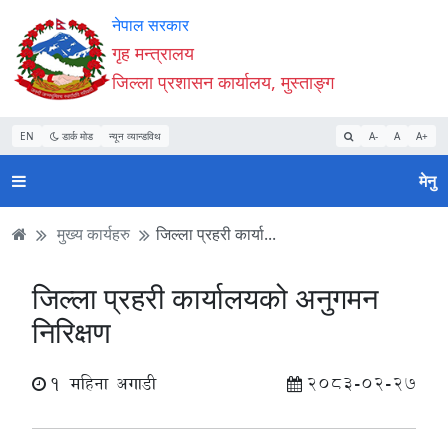
Accessibility
मुख्य
मुख्य
वेबसाइट
नेपाल सरकार
Mode
सामाग्री
नेभिगेसन
खोजमा
गृह मन्त्रालय
सुरु
पढ्नुहाेस्
पढ्नुहाेस्
जानुहोस्
जिल्ला प्रशासन कार्यालय, मुस्ताङ्ग
गर्नुहोस्
EN
डार्क मोड
न्यून व्यान्डविथ
A-
A
A+
मेनु
मुख्य कार्यहरु
जिल्ला प्रहरी कार्या...
जिल्ला प्रहरी कार्यालयको अनुगमन
निरिक्षण
1 महिना अगाडी
2083-02-27